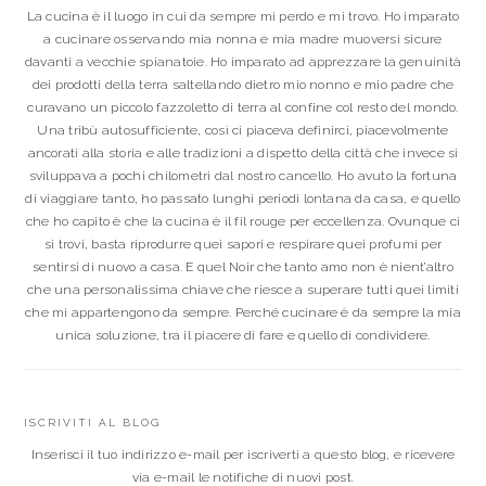
La cucina è il luogo in cui da sempre mi perdo e mi trovo. Ho imparato
a cucinare osservando mia nonna e mia madre muoversi sicure
davanti a vecchie spianatoie. Ho imparato ad apprezzare la genuinità
dei prodotti della terra saltellando dietro mio nonno e mio padre che
curavano un piccolo fazzoletto di terra al confine col resto del mondo.
Una tribù autosufficiente, così ci piaceva definirci, piacevolmente
ancorati alla storia e alle tradizioni a dispetto della città che invece si
sviluppava a pochi chilometri dal nostro cancello. Ho avuto la fortuna
di viaggiare tanto, ho passato lunghi periodi lontana da casa, e quello
che ho capito è che la cucina è il fil rouge per eccellenza. Ovunque ci
si trovi, basta riprodurre quei sapori e respirare quei profumi per
sentirsi di nuovo a casa. E quel Noir che tanto amo non è nient’altro
che una personalissima chiave che riesce a superare tutti quei limiti
che mi appartengono da sempre. Perché cucinare è da sempre la mia
unica soluzione, tra il piacere di fare e quello di condividere.
ISCRIVITI AL BLOG
Inserisci il tuo indirizzo e-mail per iscriverti a questo blog, e ricevere
via e-mail le notifiche di nuovi post.