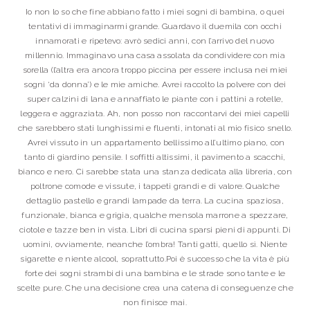
Io non lo so che fine abbiano fatto i miei sogni di bambina, o quei
tentativi di immaginarmi grande. Guardavo il duemila con occhi
innamorati e ripetevo: avrò sedici anni, con l’arrivo del nuovo
millennio. Immaginavo una casa assolata da condividere con mia
sorella (l’altra era ancora troppo piccina per essere inclusa nei miei
sogni ‘da donna’) e le mie amiche. Avrei raccolto la polvere con dei
super calzini di lana e annaffiato le piante con i pattini a rotelle,
leggera e aggraziata. Ah, non posso non raccontarvi dei miei capelli
che sarebbero stati lunghissimi e fluenti, intonati al mio fisico snello.
Avrei vissuto in un appartamento bellissimo all’ultimo piano, con
tanto di giardino pensile. I soffitti altissimi, il pavimento a scacchi,
bianco e nero. Ci sarebbe stata una stanza dedicata alla libreria, con
poltrone comode e vissute, i tappeti grandi e di valore. Qualche
dettaglio pastello e grandi lampade da terra. La cucina spaziosa,
funzionale, bianca e grigia, qualche mensola marrone a spezzare,
ciotole e tazze ben in vista. Libri di cucina sparsi pieni di appunti. Di
uomini, ovviamente, neanche l’ombra! Tanti gatti, quello sì. Niente
sigarette e niente alcool, soprattutto.Poi è successo che la vita è più
forte dei sogni strambi di una bambina e le strade sono tante e le
scelte pure. Che una decisione crea una catena di conseguenze che
non finisce mai.