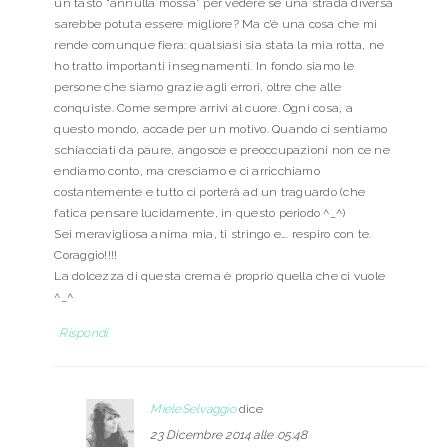
un tasto “annulla mossa” per vedere se una strada diversa
sarebbe potuta essere migliore? Ma c’è una cosa che mi
rende comunque fiera: qualsiasi sia stata la mia rotta, ne
ho tratto importanti insegnamenti. In fondo siamo le
persone che siamo grazie agli errori, oltre che alle
conquiste. Come sempre arrivi al cuore. Ogni cosa, a
questo mondo, accade per un motivo. Quando ci sentiamo
schiacciati da paure, angosce e preoccupazioni non ce ne
endiamo conto, ma cresciamo e ci arricchiamo
costantemente e tutto ci porterà ad un traguardo (che
fatica pensare lucidamente, in questo periodo ^_^)
Sei meravigliosa anima mia, ti stringo e…. respiro con te.
Coraggio!!!!
La dolcezza di questa crema è proprio quella che ci vuole
^_^
Rispondi
MieleSelvaggio
dice
23 Dicembre 2014 alle 05:48