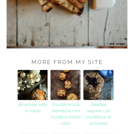
MORE FROM MY SITE
Briochine latte
Crostatine alle
Galettes
e miele
mandorle con
vegane con
ricotta e mirtilli
confettura di
rossi
amarene