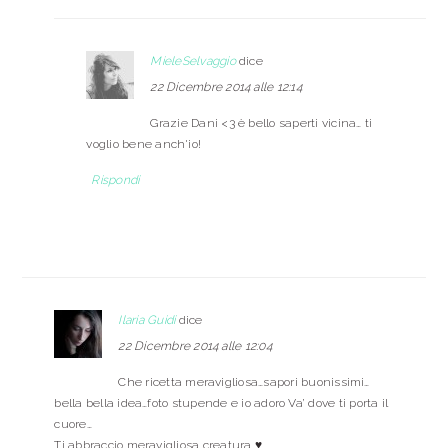
MieleSelvaggio
dice
22 Dicembre 2014 alle 12:14
Grazie Dani <3 è bello saperti vicina… ti
voglio bene anch'io!
Rispondi
Ilaria Guidi
dice
22 Dicembre 2014 alle 12:04
Che ricetta meravigliosa…sapori buonissimi…
bella bella idea…foto stupende e io adoro Va’ dove ti porta il
cuore…
Ti abbraccio meravigliosa creatura ♥