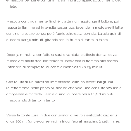
e mescola per bene con una frusta fino a completo scioglimento del
miele.
Mescola continuamente finché il latte non raggiunge il bollore, poi
regola la fiamma ad intensità sostenuta, facendo in modo che il latte
continui a bollire senza però fuoriuscire dalla pentola. Lascia quindi
cuocere per 50 minuti, girando con la frusta di tanto in tanto.
Dopo 50 minuti la confettura sarà diventata piuttosto densa, dovrai
mescolare molto frequentemente, lasciando la fiamma alla stessa
intensità di sempre; fai cuocere almeno altri 20-25 minuti.
Con l’aiuto di un mixer ad immersione, elimina eventuali grumi
(direttamente nella pentola), fino ad ottenere una consistenza liscia,
omogenea e morbida. Lascia quindi cuocere per altri 5, 7 minuti,
mescolando di tanto in tanto.
Versa la confettura in due contenitori di vetro sterilizzato capienti
circa 200 ml l’uno e conservali in frigorifero al massimo 2 settimane.