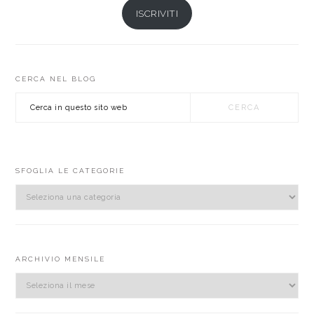
ISCRIVITI
CERCA NEL BLOG
Cerca
in
questo
sito
web
SFOGLIA LE CATEGORIE
sfoglia
le
categorie
ARCHIVIO MENSILE
Archivio
mensile