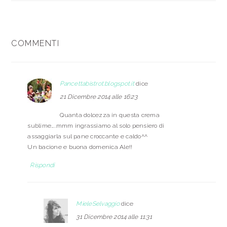
INTERAZIONI
COMMENTI
DEL
LETTORE
Pancettabistrot.blogspot.it
dice
21 Dicembre 2014 alle 16:23
Quanta dolcezza in questa crema
sublime…..mmm ingrassiamo al solo pensiero di
assaggiarla sul pane croccante e caldo^^
Un bacione e buona domenica Ale!!
Rispondi
MieleSelvaggio
dice
31 Dicembre 2014 alle 11:31