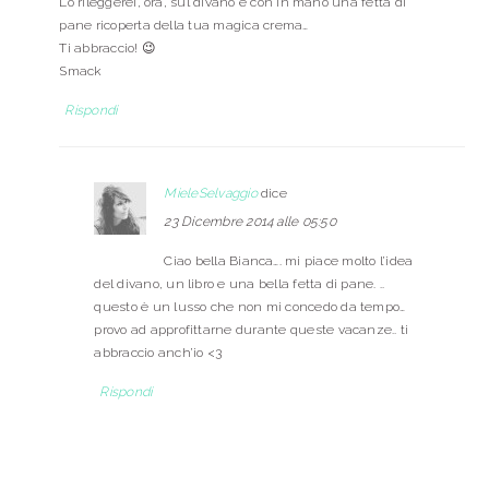
Lo rileggerei, ora, sul divano e con in mano una fetta di
pane ricoperta della tua magica crema…
Ti abbraccio! 😉
Smack
Rispondi
MieleSelvaggio
dice
23 Dicembre 2014 alle 05:50
Ciao bella Bianca…. mi piace molto l’idea
del divano, un libro e una bella fetta di pane. ..
questo è un lusso che non mi concedo da tempo…
provo ad approfittarne durante queste vacanze.. ti
abbraccio anch’io <3
Rispondi