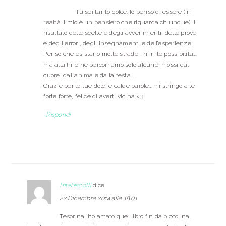
Tu sei tanto dolce. Io penso di essere (in
realtà il mio è un pensiero che riguarda chiunque) il
risultato delle scelte e degli avvenimenti, delle prove
e degli errori, degli insegnamenti e dell’esperienze.
Penso che esistano molte strade, infinite possibilità….
ma alla fine ne percorriamo solo alcune, mossi dal
cuore, dall’anima e dalla testa….
Grazie per le tue dolci e calde parole… mi stringo a te
forte forte, felice di averti vicina <3
Rispondi
tritabiscotti
dice
22 Dicembre 2014 alle 18:01
Tesorina, ho amato quel libro fin da piccolina…