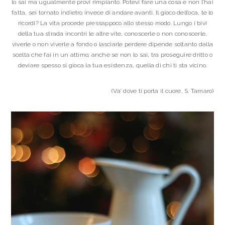
lo sai ma ugualmente provi rimpianto. Potevi fare una cosa e non l’hai
fatta, sei tornato indietro invece di andare avanti. Il gioco dell’oca, te lo
ricordi? La vita procede pressappoco allo stesso modo. Lungo i bivi
della tua strada incontri le altre vite, conoscerle o non conoscerle,
viverle o non viverle a fondo o lasciarle perdere dipende soltanto dalla
scelta che fai in un attimo; anche se non lo sai, tra proseguire dritto o
deviare spesso si gioca la tua esistenza, quella di chi ti sta vicino.
(Va’ dove ti porta il cuore, S. Tamaro)