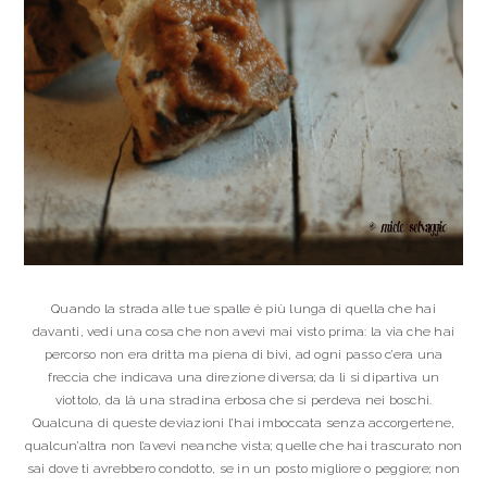
Quando la strada alle tue spalle è più lunga di quella che hai
davanti, vedi una cosa che non avevi mai visto prima: la via che hai
percorso non era dritta ma piena di bivi, ad ogni passo c’era una
freccia che indicava una direzione diversa; da lì si dipartiva un
viottolo, da là una stradina erbosa che si perdeva nei boschi.
Qualcuna di queste deviazioni l’hai imboccata senza accorgertene,
qualcun’altra non l’avevi neanche vista; quelle che hai trascurato non
sai dove ti avrebbero condotto, se in un posto migliore o peggiore; non