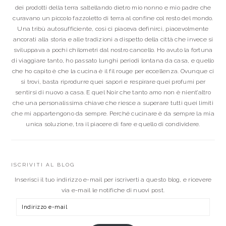
dei prodotti della terra saltellando dietro mio nonno e mio padre che
curavano un piccolo fazzoletto di terra al confine col resto del mondo.
Una tribù autosufficiente, così ci piaceva definirci, piacevolmente
ancorati alla storia e alle tradizioni a dispetto della città che invece si
sviluppava a pochi chilometri dal nostro cancello. Ho avuto la fortuna
di viaggiare tanto, ho passato lunghi periodi lontana da casa, e quello
che ho capito è che la cucina è il fil rouge per eccellenza. Ovunque ci
si trovi, basta riprodurre quei sapori e respirare quei profumi per
sentirsi di nuovo a casa. E quel Noir che tanto amo non è nient’altro
che una personalissima chiave che riesce a superare tutti quei limiti
che mi appartengono da sempre. Perché cucinare è da sempre la mia
unica soluzione, tra il piacere di fare e quello di condividere.
ISCRIVITI AL BLOG
Inserisci il tuo indirizzo e-mail per iscriverti a questo blog, e ricevere
via e-mail le notifiche di nuovi post.
Indirizzo
e-
mail