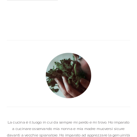
BARRA
LATERALE
PRIMARIA
La cucina è il luogo in cui da sempre mi perdo e mi trovo. Ho imparato
a cucinare osservando mia nonna e mia madre muoversi sicure
davanti a vecchie spianatoie. Ho imparato ad apprezzare la genuinità