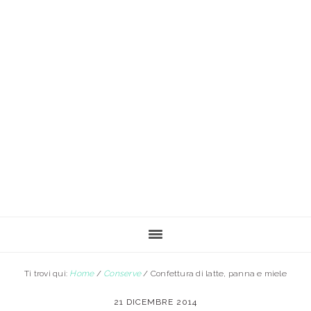
Passa
Passa
al
alla
contenuto
barra
principale
laterale
primaria
Ti trovi qui:
Home
/
Conserve
/
Confettura di latte, panna e miele
21 DICEMBRE 2014