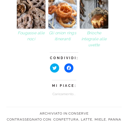
Fougasse alle
Gli onion rings
Brioche
noci
itineranti
integrale alle
uvette
CONDIVIDI:
Fai
Fai
clic
clic
qui
per
per
condividere
MI PIACE:
condividere
su
su
Facebook
Caricamento...
Twitter
(Si
(Si
apre
apre
in
in
una
una
nuova
nuova
finestra)
ARCHIVIATO IN:
CONSERVE
finestra)
CONTRASSEGNATO CON:
CONFETTURA
,
LATTE
,
MIELE
,
PANNA