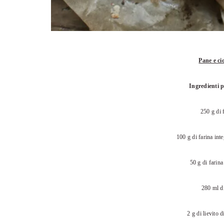
Pane e ci
Ingredienti 
250 g di 
100 g di farina inte
50 g di farina
280 ml d
2 g di lievito d