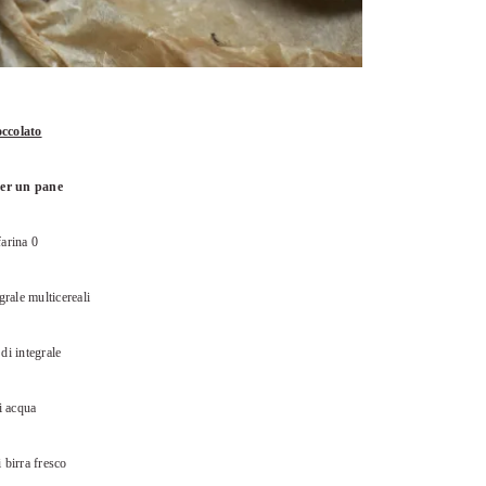
occolato
per un pane
farina 0
grale multicereali
 di integrale
i acqua
i birra fresco