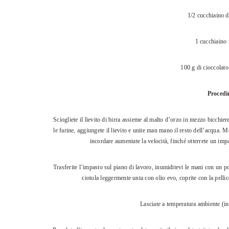
1/2 cucchiaino d
1 cucchiaino 
100 g di cioccolat
Proced
Sciogliete il lievito di birra assieme al malto d’orzo in mezzo bicchiere
le farine, aggiungete il lievito e unite man mano il resto dell’acqua.
incordare aumentate la velocità, finché otterrete un impa
Trasferite l’impasto sul piano di lavoro, inumiditevi le mani con un poc
ciotola leggermente unta con olio evo, coprite con la pelli
Lasciate a temperatura ambiente (in