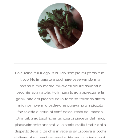
La cucina è il luogo in cui da sempre mi perdo e mi
trovo. Ho imparato a cucinare osservando mia
nonna e mia madre muoversi sicure davanti a
vecchie spianatoie. Ho imparato ad apprezzare la
genuinità dei prodotti della terra saltellando dietro
mio nonno e mio padre che curavano un piccolo
fazzoletto di terra al confine col resto del mondo.
Una tribù autosufficiente, così ci piaceva definirci,
piacevolmente ancorati alla storia e alle tradizioni a
dispetto della città che invece si sviluppava a pochi
chilometri dal nostro cancello. Ho avuto la fortuna di