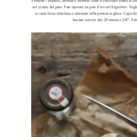
Prendete l’impasto, lavorate e stendete; unite il cioccolato tritato al co
nel cestino del pane. Fate riposare un paio d’ore nel frigorifero. Togl
su carta forno infarinata e sistemate nella pentola in ghisa. Coperchi
lasciate cuocere altri 20 minuti a 230°. Fat