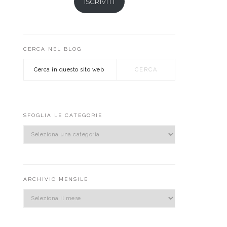
ISCRIVITI
CERCA NEL BLOG
Cerca
in
questo
sito
web
SFOGLIA LE CATEGORIE
sfoglia
le
categorie
ARCHIVIO MENSILE
Archivio
mensile