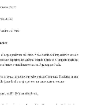
i malto d’orzo
raso di sale
o fondente al 90%
imento
 di acqua prelevata dal totale. Nella ciotola dell’impastatrice versate
 Mescolate dapprima lentamente, quando notate che l’impasto inizia ad
sto lucido e visibilmente elastico. Aggiungete il sale.
o di acqua, praticate le pieghe e pirlate l’impasto. Trasferite in una
cola (unta di olio evo) e poi con un canovaccio in cotone.
torno ai 18°-20°) per circa 8 ore.