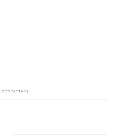
CONTATTAMI
BARRA
LATERALE
PRIMARIA