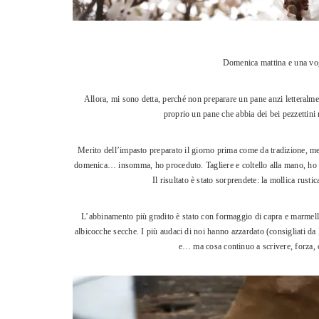
Domenica mattina e una vogl
Allora, mi sono detta, perché non preparare un pane anzi letteralm
proprio un pane che abbia dei bei pezzettini n
Merito dell’impasto preparato il giorno prima come da tradizione, mer
domenica… insomma, ho proceduto. Tagliere e coltello alla mano, ho tr
Il risultato è stato sorprendete: la mollica rustic
L’abbinamento più gradito è stato con formaggio di capra e marmella
albicocche secche. I più audaci di noi hanno azzardato (consigliati 
e… ma cosa continuo a scrivere, forza, c