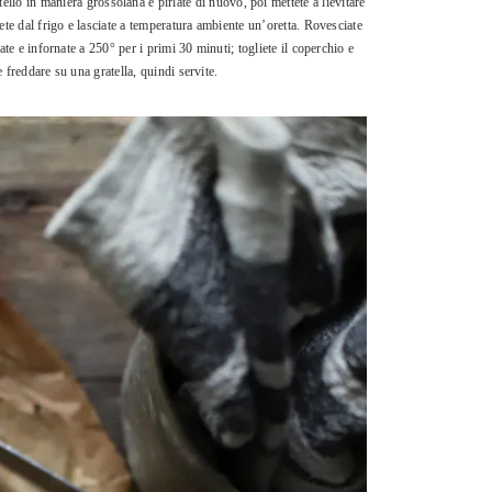
ltello in maniera grossolana e pirlate di nuovo, poi mettete a lievitare
iete dal frigo e lasciate a temperatura ambiente un’oretta. Rovesciate
ate e infornate a 250° per i primi 30 minuti; togliete il coperchio e
e freddare su una gratella, quindi servite.