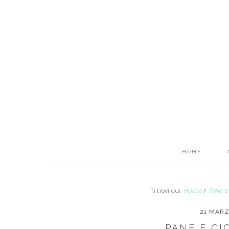
Passa
Passa
al
alla
contenuto
barra
principale
laterale
primaria
HOME
Ti trovi qui:
Home
/
Pane e
21 MARZ
PANE E C