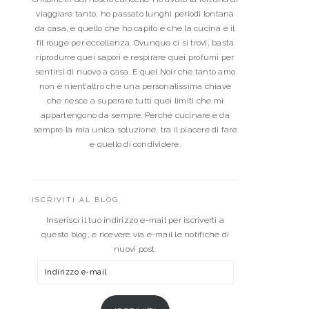
viaggiare tanto, ho passato lunghi periodi lontana
da casa, e quello che ho capito è che la cucina è il
fil rouge per eccellenza. Ovunque ci si trovi, basta
riprodurre quei sapori e respirare quei profumi per
sentirsi di nuovo a casa. E quel Noir che tanto amo
non è nient’altro che una personalissima chiave
che riesce a superare tutti quei limiti che mi
appartengono da sempre. Perché cucinare è da
sempre la mia unica soluzione, tra il piacere di fare
e quello di condividere.
ISCRIVITI AL BLOG
Inserisci il tuo indirizzo e-mail per iscriverti a
questo blog, e ricevere via e-mail le notifiche di
nuovi post.
Indirizzo
e-
mail