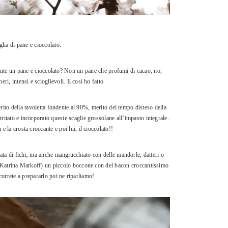
ia di pane e cioccolato.
ente un pane e cioccolato? Non un pane che profumi di cacao, no,
eri, intensi e scioglievoli. E così ho fatto.
ito della tavoletta fondente al 90%, merito del tempo disteso della
itato e incorporato queste scaglie grossolane all’impasto integrale.
a e la crosta croccante e poi lui, il cioccolato!!
ta di fichi, ma anche mangiucchiato con delle mandorle, datteri o
da Katrina Markoff) un piccolo boccone con del bacon croccantissimo
orrete a prepararlo poi ne riparliamo!