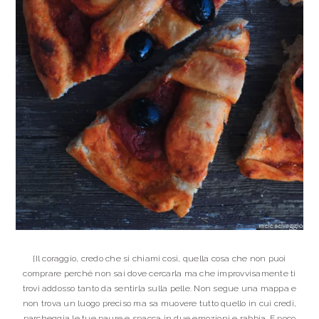
{Il coraggio, credo che si chiami così, quella cosa che non puoi
comprare perché non sai dove cercarla ma che improvvisamente ti
trovi addosso tanto da sentirla sulla pelle. Non segue una mappa e
non trova un luogo preciso ma sa muovere tutto quello in cui credi,
parcheggia le tue paure e spacca in due emozioni e rabbia. E poco