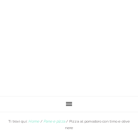
Passa
Passa
al
alla
contenuto
barra
principale
laterale
primaria
Ti trovi qui:
Home
/
Pane e pizza
/
Pizza al pomodoro con timo e olive
nere