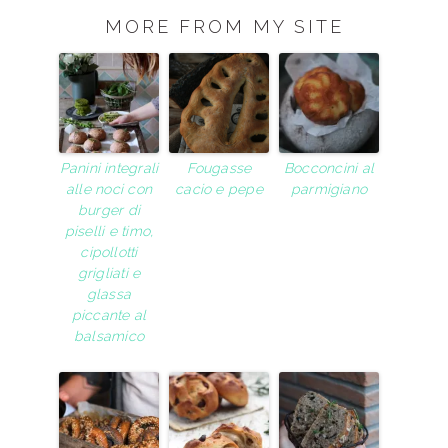
MORE FROM MY SITE
Panini integrali
Fougasse
Bocconcini al
alle noci con
cacio e pepe
parmigiano
burger di
piselli e timo,
cipollotti
grigliati e
glassa
piccante al
balsamico