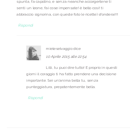
spunta, fa capolino, e senza neanche accorgertene ti
senti un leone, fai cose impensate! è bello così! ti
abbraccio signorina, con queste foto (e ricette) sfonderai!!!
Rispondi
mieleselvaggio
dice
10 Aprile 2015 alle 22:54
Lilli, tu puoi dire tutto! E proprio in questi
giorni il coraggio ti ha fatto prendere una decisione
importante. Sei un’anima bella tu, senza
punteggiatura, prepotentemente bella.
Rispondi