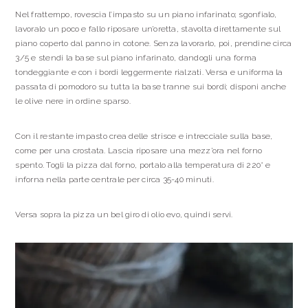
Nel frattempo, rovescia l’impasto su un piano infarinato; sgonfialo,
lavoralo un poco e fallo riposare un’oretta, stavolta direttamente sul
piano coperto dal panno in cotone. Senza lavorarlo, poi, prendine circa
3/5 e stendi la base sul piano infarinato, dandogli una forma
tondeggiante e con i bordi leggermente rialzati. Versa e uniforma la
passata di pomodoro su tutta la base tranne sui bordi; disponi anche
le olive nere in ordine sparso.
Con il restante impasto crea delle strisce e intrecciale sulla base,
come per una crostata. Lascia riposare una mezz’ora nel forno
spento. Togli la pizza dal forno, portalo alla temperatura di 220° e
inforna nella parte centrale per circa 35-40 minuti.
Versa sopra la pizza un bel giro di olio evo, quindi servi.