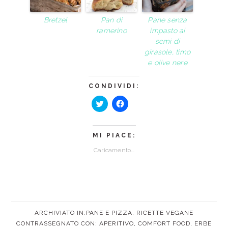
Bretzel
Pan di
Pane senza
ramerino
impasto ai
semi di
girasole, timo
e olive nere
CONDIVIDI:
Fai
Fai
clic
clic
qui
per
per
condividere
MI PIACE:
condividere
su
su
Facebook
Caricamento...
Twitter
(Si
(Si
apre
apre
in
in
una
una
nuova
nuova
finestra)
finestra)
ARCHIVIATO IN:
PANE E PIZZA
,
RICETTE VEGANE
CONTRASSEGNATO CON:
APERITIVO
,
COMFORT FOOD
,
ERBE