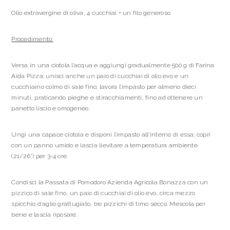
Olio extravergine di oliva, 4 cucchiai + un filo generoso
Procedimento:
Versa in una ciotola l’acqua e aggiungi gradualmente 500 g di Farina
Aida Pizza; unisci anche un paio di cucchiai di olio evo e un
cucchiaino colmo di sale fino; lavora l’impasto per almeno dieci
minuti, praticando pieghe e stiracchiamenti, fino ad ottenere un
panetto liscio e omogeneo.
Ungi una capace ciotola e disponi l’impasto all’interno di essa; copri
con un panno umido e lascia lievitare a temperatura ambiente
(21/26°) per 3-4 ore.
Condisci la Passata di Pomodoro Azienda Agricola Bonazza con un
pizzico di sale fino, un paio di cucchiai di olio evo, circa mezzo
spicchio d’aglio grattugiato, tre pizzichi di timo secco. Mescola per
bene e lascia riposare.