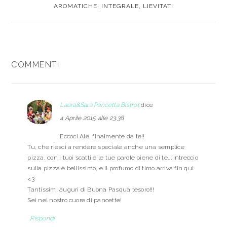
AROMATICHE
,
INTEGRALE
,
LIEVITATI
INTERAZIONI
COMMENTI
DEL
LETTORE
Laura&Sara Pancetta Bistrot
dice
4 Aprile 2015 alle 23:38
Eccoci Ale, finalmente da te!!
Tu, che riesci a rendere speciale anche una semplice
pizza, con i tuoi scatti e le tue parole piene di te…l’intreccio
sulla pizza è bellissimo, e il profumo di timo arriva fin qui
<3
Tantissimi auguri di Buona Pasqua tesoro!!!
Sei nel nostro cuore di pancette!
Rispondi