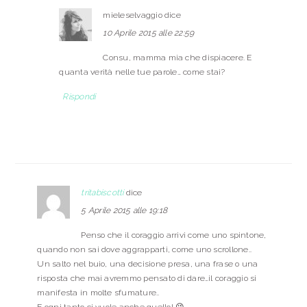
mieleselvaggio
dice
10 Aprile 2015 alle 22:59
Consu, mamma mia che dispiacere. E
quanta verità nelle tue parole… come stai?
Rispondi
tritabiscotti
dice
5 Aprile 2015 alle 19:18
Penso che il coraggio arrivi come uno spintone,
quando non sai dove aggrapparti, come uno scrollone..
Un salto nel buio, una decisione presa, una frase o una
risposta che mai avremmo pensato di dare…il coraggio si
manifesta in molte sfumature..
E ogni tanto ci vuole anche quello! 😉