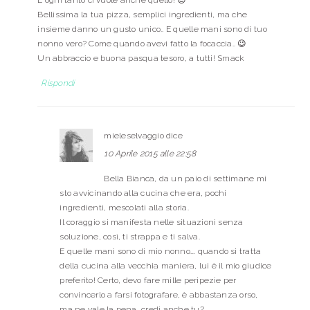
Bellissima la tua pizza, semplici ingredienti, ma che
insieme danno un gusto unico.. E quelle mani sono di tuo
nonno vero? Come quando avevi fatto la focaccia.. 😉
Un abbraccio e buona pasqua tesoro, a tutti! Smack
Rispondi
mieleselvaggio
dice
10 Aprile 2015 alle 22:58
Bella Bianca, da un paio di settimane mi
sto avvicinando alla cucina che era, pochi
ingredienti, mescolati alla storia.
Il coraggio si manifesta nelle situazioni senza
soluzione, così, ti strappa e ti salva.
E quelle mani sono di mio nonno…. quando si tratta
della cucina alla vecchia maniera, lui è il mio giudice
preferito! Certo, devo fare mille peripezie per
convincerlo a farsi fotografare, è abbastanza orso,
ma ne vale la pena, credi anche tu?