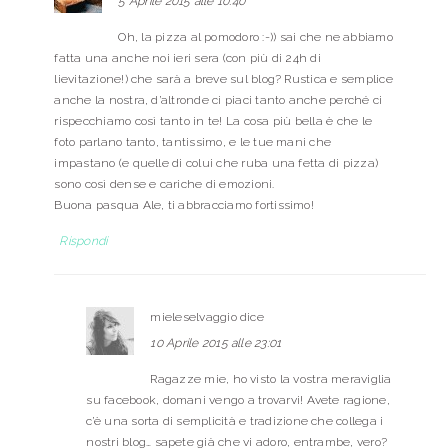
5 Aprile 2015 alle 10:40
Oh, la pizza al pomodoro :-)) sai che ne abbiamo
fatta una anche noi ieri sera (con più di 24h di
lievitazione!) che sarà a breve sul blog? Rustica e semplice
anche la nostra, d’altronde ci piaci tanto anche perché ci
rispecchiamo così tanto in te! La cosa più bella è che le
foto parlano tanto, tantissimo, e le tue mani che
impastano (e quelle di colui che ruba una fetta di pizza)
sono così dense e cariche di emozioni.
Buona pasqua Ale, ti abbracciamo fortissimo!
Rispondi
mieleselvaggio
dice
10 Aprile 2015 alle 23:01
Ragazze mie, ho visto la vostra meraviglia
su facebook, domani vengo a trovarvi! Avete ragione,
c’è una sorta di semplicità e tradizione che collega i
nostri blog… sapete già che vi adoro, entrambe, vero?